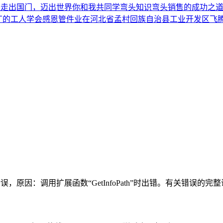
弯头走出国门，迈出世界
你和我共同学弯头知识
弯头销售的成功之
厂的工人学会感恩
管件业在河北省孟村回族自治县工业开发区飞
因：调用扩展函数“GetInfoPath”时出错。有关错误的完整说明，请参