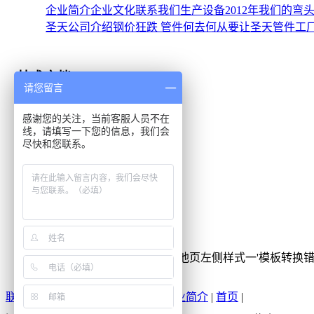
企业简介
企业文化
联系我们
生产设备
2012年我们的
圣天公司介绍钢价狂跌 管件何去何从
要让圣天管件工
技术文档
请您留言
耐磨弯头的制造
感谢您的关注，当前客服人员不在
弯头制造标准
线，请填写一下您的信息，我们会
尽快和您联系。
不锈钢法兰的保养
不锈钢法兰的快化工艺
碳钢法兰的优势
采购指南
[err:数据源标签'通用信息列表_其他页左侧样式一'模板转换错误，原
联系我们
|
新闻中心
|
产品中心
|
企业简介
|
首页
|