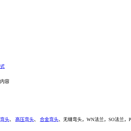
式
文内容
弯头
、
高压弯头
、
合金弯头
、无缝弯头，WN法兰，SO法兰，P