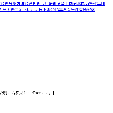
道
钢管分类方法
钢管知识
我厂培训竞争上岗
河北电力管件集团
腾
弯头管件企业利润明显下降
2013年弯头管件有所好转
见 InnerException。]