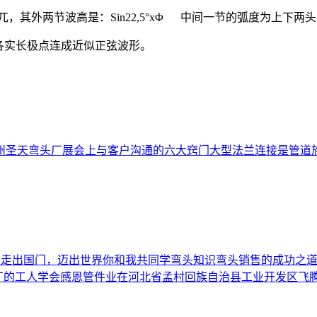
兀，其外两节波高是：Sin22,5°xΦ 中间一节的弧度为上下
各实长极点连成近似正弦波形。
州圣天弯头厂展会上与客户沟通的六大窍门
大型法兰连接是管道
弯头走出国门，迈出世界
你和我共同学弯头知识
弯头销售的成功之
厂的工人学会感恩
管件业在河北省孟村回族自治县工业开发区飞