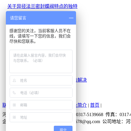
关于异径法兰密封蝶阀特点的独特
关于四维弯管的六大特性
请您留言
钢管材质是如何区分的
感谢您的关注，当前客服人员不在
你知道焊管是怎样形成的吗?
线，请填写一下您的信息，我们会
对焊弯头的用途安装
尽快和您联系。
法兰盘中法兰新的密封方法
弯管管材知识问答
耐磨管件的种类主要包括哪些
不锈钢管件行业的所面临的劣势
不锈钢管件加工和运输常遇问题与解决
4种关于不锈钢管件焊接技术要求
联系我们
|
新闻中心
|
产品中心
|
企业简介
|
首页
|
河北圣天管件集团有限公司 电话：0317-5139668 传真：0317-6
企业QQ：137874678 邮箱：137874678@qq.com 公
提交