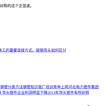
两头对称的这个正弦波。
施工的重要连接方式。
碳钢弯头如何区分
道
钢管分类方法
钢管知识
我厂培训竞争上岗
河北电力管件集团
腾
弯头管件企业利润明显下降
2013年弯头管件有所好转