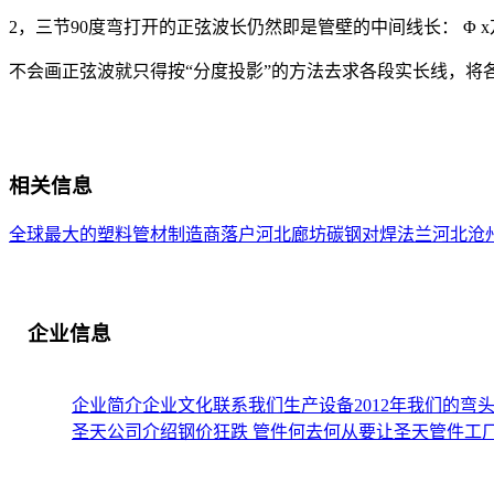
2，三节90度弯打开的正弦波长仍然即是管壁的中间线长： Φ x
不会画正弦波就只得按“分度投影”的方法去求各段实长线，将
相关信息
全球最大的塑料管材制造商落户河北廊坊
碳钢对焊法兰
河北沧
企业信息
企业简介
企业文化
联系我们
生产设备
2012年我们的
圣天公司介绍钢价狂跌 管件何去何从
要让圣天管件工