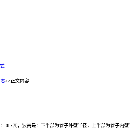
式
动态
>>正文内容
： Φ x兀，波高是：下半部为管子外壁半径，上半部为管子内壁