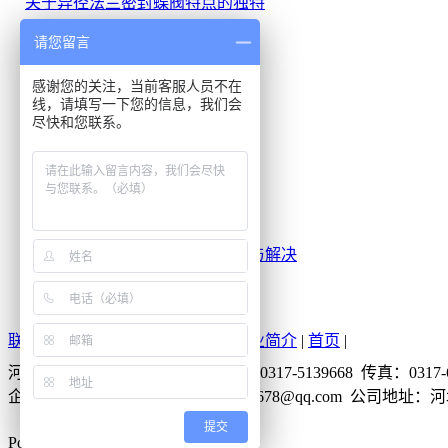
关于异径法兰密封蝶阀特点的独特
关于四维弯管的六大特性
请您留言
钢管材质是如何区分的
感谢您的关注，当前客服人员不在
你知道焊管是怎样形成的吗?
线，请填写一下您的信息，我们会
对焊弯头的用途安装
尽快和您联系。
法兰盘中法兰新的密封方法
弯管管材知识问答
耐磨管件的种类主要包括哪些
不锈钢管件行业的所面临的劣势
不锈钢管件加工和运输常遇问题与解决
4种关于不锈钢管件焊接技术要求
联系我们
|
新闻中心
|
产品中心
|
企业简介
|
首页
|
河北圣天管件集团有限公司 电话：0317-5139668 传真：0317-6
企业QQ：137874678 邮箱：137874678@qq.com 公
提交
PowerBy：驰业传媒
51La