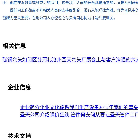
小，都存在着数量或多或少的部门，这些部门之间的关系既是独立的，又是互相联
做任何工作都离不开相关人员的支持好配合，没有人能唱独角戏。作为团队中的
凝聚力至关重要，在别公司人心惶惶之时只有同心协力才能共度难关。
相关信息
碳钢弯头如何区分
河北沧州圣天弯头厂展会上与客户沟通的六
企业信息
企业简介
企业文化
联系我们
生产设备
2012年我们的
圣天公司介绍钢价狂跌 管件何去何从
要让圣天管件工
技术文档