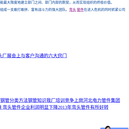
能最大限度地建立部门之间、部门内部的默契，从而实现组织的终极价值。
组成一支敢打敢拼、富有战斗力的强大团队。
弯头
管件
在进入危机的同时抓紧公司
头厂展会上与客户沟通的六大窍门
道
钢管分类方法
钢管知识
我厂培训竞争上岗
河北电力管件集团
腾
弯头管件企业利润明显下降
2013年弯头管件有所好转