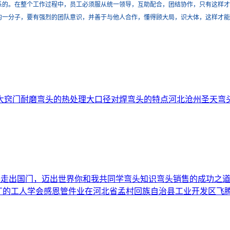
系的。在整个工作过程中，员工必须服从统一领导，互助配合，团结协作，只有这样才
一分子，要有强烈的团队意识，并善于与他人合作，懂得顾大局，识大体，这样才能
大窍门
耐磨弯头的热处理
大口径对焊弯头的特点
河北沧州圣天弯
弯头走出国门，迈出世界
你和我共同学弯头知识
弯头销售的成功之
厂的工人学会感恩
管件业在河北省孟村回族自治县工业开发区飞